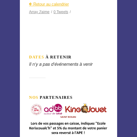
Retour au calendrier
Array
J'aime
/
0
Tweets
/
DATES
À RETENIR
Il n'y a pas d'événements à venir
NOS
PARTENAIRES