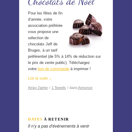
Chocolats de Noël
Pour les fêtes de fin
d’année, votre
association préférée
vous propose une
sélection de
chocolats Jeff de
Bruges, à un tarif
préférentiel (de 5% à 14% de réduction sur
le prix de vente public). Téléchargez
votre
bon de commande
à imprimer !
Lire la suite
→
Array
J'aime
/
1
Tweets
/
dans
Annonce
DATES
À RETENIR
Il n'y a pas d'événements à venir