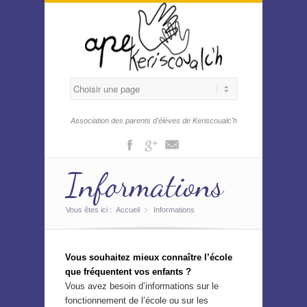
Association des parents d'élèves de Keriscoualc'h
Facebook
Gplus
Mail
Informations
Vous êtes ici :
Accueil
Informations
»
V
ous souhaitez mieux connaître l’école
que fréquentent vos enfants ?
Vous avez besoin d’informations sur le
fonctionnement de l’école ou sur les