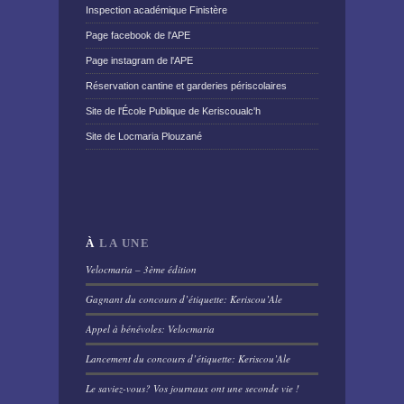
Inspection académique Finistère
Page facebook de l'APE
Page instagram de l'APE
Réservation cantine et garderies périscolaires
Site de l'École Publique de Keriscoualc'h
Site de Locmaria Plouzané
À
LA UNE
Velocmaria – 3ème édition
Gagnant du concours d’étiquette: Keriscou’Ale
Appel à bénévoles: Velocmaria
Lancement du concours d’étiquette: Keriscou’Ale
Le saviez-vous? Vos journaux ont une seconde vie !