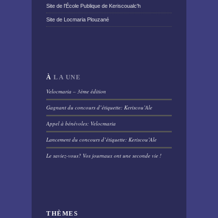
Site de l'École Publique de Keriscoualc'h
Site de Locmaria Plouzané
À
LA UNE
Velocmaria – 3ème édition
Gagnant du concours d’étiquette: Keriscou’Ale
Appel à bénévoles: Velocmaria
Lancement du concours d’étiquette: Keriscou’Ale
Le saviez-vous? Vos journaux ont une seconde vie !
THÈMES