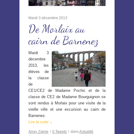
Mardi 3 décembre 2013
De Morlaix au
cairn de Barnenez
Mardi 3
décembre
2013, les
élèves de
la classe
de
CE1/CE2 de Madame Pochic et de la
classe de CE2 de Madame Bourguignon se
sont rendus à Morlaix pour une visite de la
vieille ville et une excursion au cairn de
Barnenez.
Lire la suite
→
Array
J'aime
/
0
Tweets
/
dans
Actualité