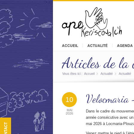
ACCUEIL
ACTUALITÉ
AGENDA
Articles de la 
Vous êtes ici :
Accueil
Actualité
»
Actualité
»
Velocmaria 
10
MAI
Dans le cadre du mouvemen
2026
année consécutive avec un 
mai 2026 à Locmaria-Plouza
CONTACT
Venez mettre le pied à l’ét