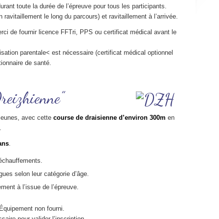
urant toute la durée de l’épreuve pour tous les participants.
avitaillement le long du parcours) et ravitaillement à l’arrivée.
merci de fournir licence FFTri, PPS ou certificat médical avant le
sation parentale< est nécessaire (certificat médical optionnel
ionnaire de santé.
reizhienne”
jeunes, avec cette
course de draisienne d’environ 300m
en
.
ans
.
 échauffements.
gues selon leur catégorie d’âge.
ment à l’issue de l’épreuve.
 Équipement non fourni.
aire pour valider l’inscription.