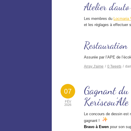
Atelier d’aut
Les membres du
Locmaria 
et les réglages à effectuer 
Restauration
Assurée par l’APE de l’école
Array
J'aime
/
0
Tweets
/
da
Gagnant du c
07
Keriscou’Ale
FÉV
2026
Le concours de dessin est 
gagnant !
Bravo à Ewen
pour son supe