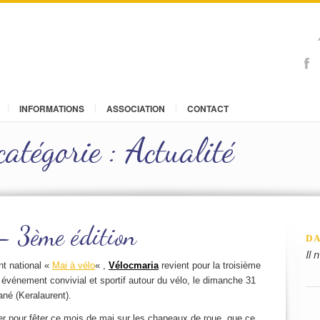
INFORMATIONS
ASSOCIATION
CONTACT
catégorie : Actualité
– 3ème édition
DA
Il 
t national «
Mai à vélo
« ,
Vélocmaria
revient pour la troisième
événement convivial et sportif autour du vélo, le dimanche 31
né (Keralaurent).
rier pour fêter ce mois de mai sur les chapeaux de roue, que ce