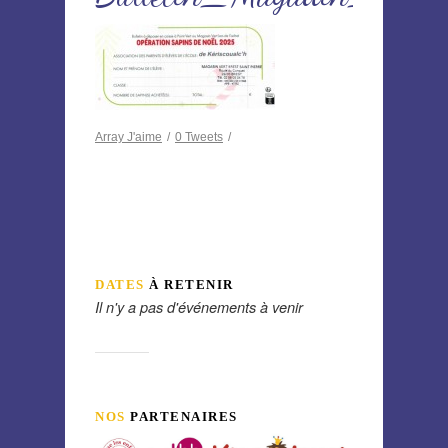
Array
J'aime
/
0
Tweets
/
DATES
À RETENIR
Il n'y a pas d'événements à venir
NOS
PARTENAIRES