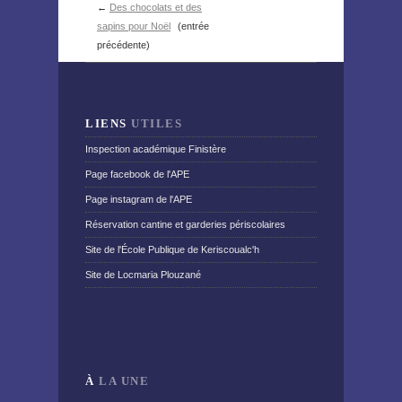
←
Des chocolats et des
sapins pour Noël
(entrée
précédente)
LIENS
UTILES
Inspection académique Finistère
Page facebook de l'APE
Page instagram de l'APE
Réservation cantine et garderies périscolaires
Site de l'École Publique de Keriscoualc'h
Site de Locmaria Plouzané
À
LA UNE