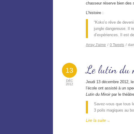
chasseur réserve bien des s
L’histoire :
“Koko’o rêve de deveni
jungle dangereuse. Il r
d’expériences. Il est d
Array
J'aime
/
0
Tweets
/
da
Le lutin du 
13
DÉC
Jeudi 13 décembre 2012, le
2012
l’école ont assisté à un sp
Lutin du Miroir
par le théâtr
Savez-vous que tous le
3 poils magiques au bo
Lire la suite
→