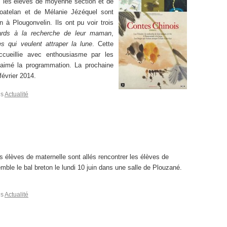
 les élèves de moyenne section et de
oatelan et de Mélanie Jézéquel sont
 à Plougonvelin. Ils ont pu voir trois
ards à la recherche de leur maman
,
s qui veulent attraper la lune
. Cette
cueillie avec enthousiasme par les
aimé la programmation. La prochaine
février 2014.
ns
Actualité
s élèves de maternelle sont allés rencontrer les élèves de
ble le bal breton le lundi 10 juin dans une salle de Plouzané.
ns
Actualité