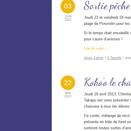
Sortie pêche
03
JUIN
Jeudi 23 et vendredi 24 mai,
2013
plage de Porsmilin pour les
Si le temps était ensoleillé m
pour cause d’averses !
Lire la suite
→
Array
J'aime
/
0
Tweets
/
da
Koko’o le ch
22
MAI
Jeudi 18 avril 2013, Christ
2013
Takapu est venu présenter 
chasseur à tous les élèves 
Ce conte, mélange de récit
présente en toile de fond un 
sortiront toutes sortes d’a