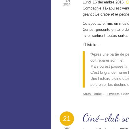
JAN
Lundi 16 décembre 2013,
C
2014
Compagnie Takapu est venu
géant :
Le crabe et le pêch
Ce spectacle, mis en musiqu
Cortes, présente en toile d
livre, sortiront toutes sorte
L’histoire :
“Après une partie de 
doit réparer son filet.
Mais où est passée la
C’est la grande marée 
Une histoire pleine d’a
se croiser les destins
Array
J'aime
/
0
Tweets
/
da
Ciné-club sc
21
DÉC