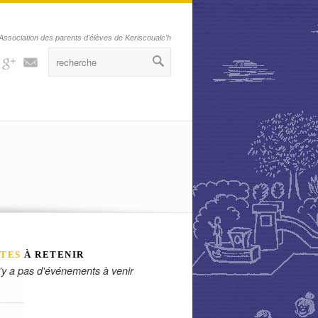
Association des parents d'élèves de Keriscoualc'h
Facebook
Gplus
Mail
TES
À RETENIR
n'y a pas d'événements à venir