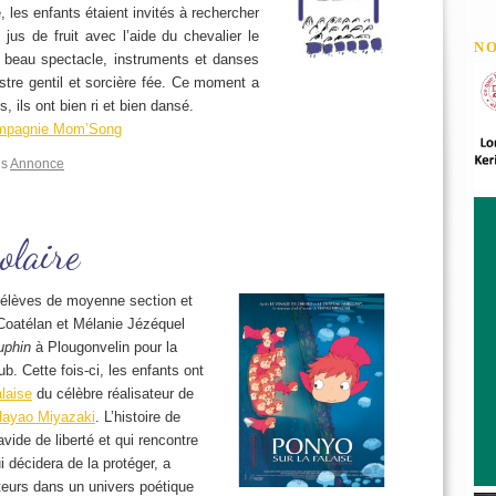
 les enfants étaient invités à rechercher
 jus de fruit avec l’aide du chevalier le
N
 beau spectacle, instruments et danses
nstre gentil et sorcière fée. Ce moment a
, ils ont bien ri et bien dansé.
compagnie Mom’Song
ns
Annonce
olaire
s élèves de moyenne section et
Coatélan et Mélanie Jézéquel
uphin
à Plougonvelin pour la
b. Cette fois-ci, les enfants ont
alaise
du célèbre réalisateur de
ayao Miyazaki
. L’histoire de
avide de liberté et qui rencontre
 décidera de la protéger, a
ateurs dans un univers poétique