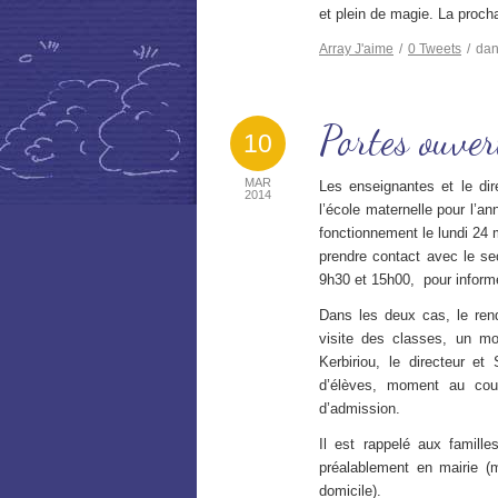
et plein de magie. La proch
Array
J'aime
/
0
Tweets
/
da
Portes ouvert
10
MAR
Les enseignantes et le dir
2014
l’école maternelle pour l’a
fonctionnement le lundi 24
prendre contact avec le se
9h30 et 15h00, pour informer
Dans les deux cas, le rend
visite des classes, un m
Kerbiriou, le directeur et
d’élèves, moment au cour
d’admission.
Il est rappelé aux familles
préalablement en mairie (mu
domicile).