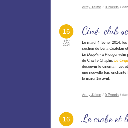
Array
J'aime
/
0
Tweets
/
da
Ciné-club sc
16
FÉV
Le mardi 4 février 2014, le
2014
section de Léna Coatélan e
Le Dauphin
à Plougonvelin po
de Charlie Chaplin,
Le Cirq
découvrir le cinéma muet et
une nouvelle fois enchanté 
le mardi 1
avril.
er
Array
J'aime
/
0
Tweets
/
da
Le crabe et 
16