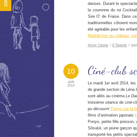
danses. Durant le spectacle,
la couronne du roi Cocktail
Sire O’ de Fraise. Dans ce
traditionnelles côtoient mo
été agréable pour les enfants
Malédiction au château, 
Array
J'aime
/
0
Tweets
/
da
Ciné-club sc
10
AVR
Le mardi 1er avril 2014, le
2014
de grande section de Léna 
sont allés au cinéma
Le Da
troisième séance de ciné-clu
pu découvrir
Ponyo sur la f
films d’animation japonais
H
Ponyo, petite fille poisson, 
Sôsuké, un jeune garçon qui
transporté les petits spect