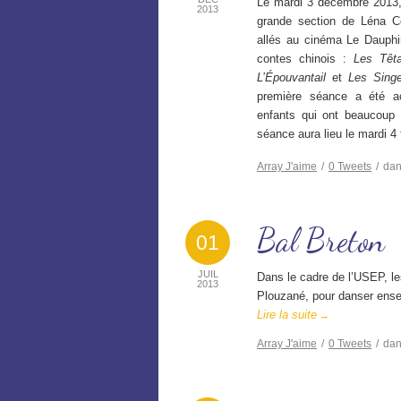
Le mardi 3 décembre 2013,
2013
grande section de Léna C
allés au cinéma Le Dauphin
contes chinois :
Les Têt
L’Épouvantail
et
Les Singe
première séance a été ac
enfants qui ont beaucoup 
séance aura lieu le mardi 4 
Array
J'aime
/
0
Tweets
/
da
Bal Breton
01
JUIL
Dans le cadre de l’USEP, le
2013
Plouzané, pour danser ensem
Lire la suite
→
Array
J'aime
/
0
Tweets
/
da