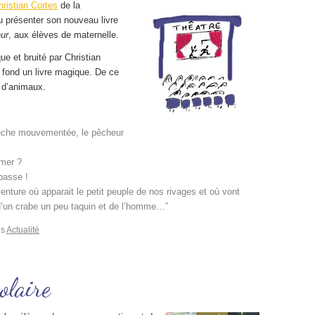
hristian Cortes
de la
 présenter son nouveau livre
eur
, aux élèves de maternelle.
e et bruité par Christian
e fond un livre magique. De ce
s d’animaux.
pêche mouvementée, le pêcheur
 mer ?
basse !
venture où apparait le petit peuple de nos rivages et où vont
 d’un crabe un peu taquin et de l’homme…”
ns
Actualité
olaire