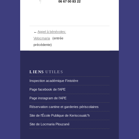
←
Appel à bénévoles:
Velocmaria
(entrée
précédente)
LIENS
UTILES
Inspection académique Finistère
Page facebook de l'APE
Page instagram de l'APE
Réservation cantine et garderies périscolaires
Site de l'École Publique de Keriscoualc'h
Site de Locmaria Plouzané