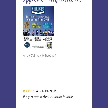
Array
J'aime
/
0
Tweets
/
DATES
À RETENIR
Il n'y a pas d'événements à venir