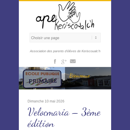
Association des parents d'élèves de Keriscoualc'h
Facebook
Gplus
Mail
Bienvenue
Dimanche 10 mai 2026
Velocmaria – 3ème
édition