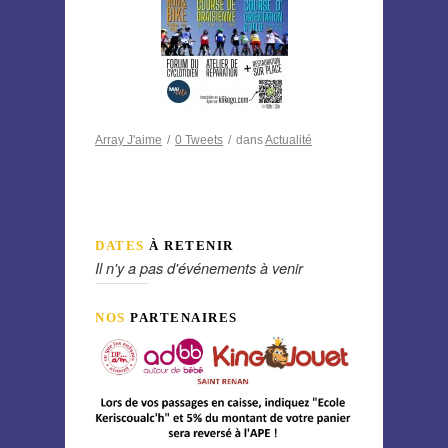
Array
J'aime
/
0
Tweets
/
dans
Actualité
DATES
À RETENIR
Il n'y a pas d'événements à venir
NOS
PARTENAIRES