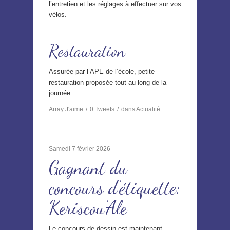
l’entretien et les réglages à effectuer sur vos
vélos.
Restauration
Assurée par l’APE de l’école, petite
restauration proposée tout au long de la
journée.
Array
J'aime
/
0
Tweets
/
dans
Actualité
Samedi 7 février 2026
Gagnant du
concours d’étiquette:
Keriscou’Ale
Le concours de dessin est maintenant