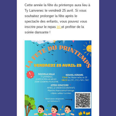
Cette année la fête du printemps aura lieu à
Ty Lanvenec le vendredi 25 avril. Si vous
souhaitez prolonger la fête après le
spectacle des enfants, vous pouvez vous
inscrire pour le repas
ici
et profiter de la
soirée dansante !