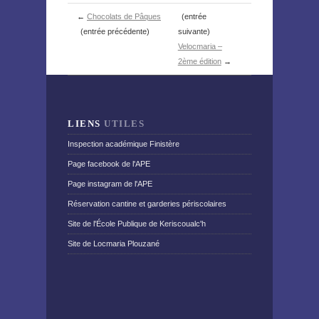
←
Chocolats de Pâques
(entrée
(entrée précédente)
suivante)
Velocmaria –
2ème édition
→
LIENS
UTILES
Inspection académique Finistère
Page facebook de l'APE
Page instagram de l'APE
Réservation cantine et garderies périscolaires
Site de l'École Publique de Keriscoualc'h
Site de Locmaria Plouzané