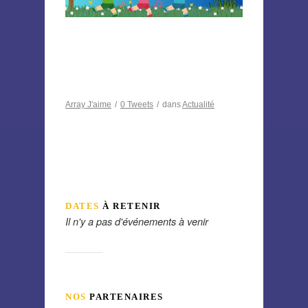
Array
J'aime
/
0
Tweets
/
dans
Actualité
DATES
À RETENIR
Il n'y a pas d'événements à venir
NOS
PARTENAIRES